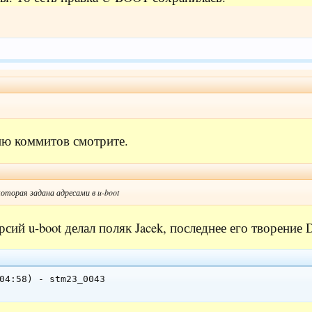
ию коммитов смотрите.
оторая задана адресами в u-boot
ий u-boot делал поляк Jacek, последнее его творение D
04:58) - stm23_0043