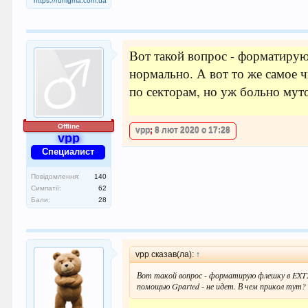
https://runigma.com.ua
Вот такой вопрос - форматирую 
нормально. А вот то же самое 
по секторам, но уж больно мут
Offline
vpp
;
8 лют 2020 о 17:28
vpp
Специалист
Повідомлення:
140
Симпатії:
62
Бали:
28
vpp сказав(ла):
↑
Вот такой вопрос - форматирую флешку в EXT2 P
помощью Gparted - не идет. В чем прикол тут