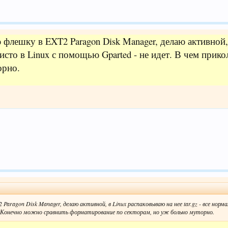
флешку в EXT2 Paragon Disk Manager, делаю активной, в
чисто в Linux с помощью Gparted - не идет. В чем при
орно.
aragon Disk Manager, делаю активной, в Linux распаковываю на нее tar.gz - все норма
? Конечно можно сравнить форматирование по секторам, но уж больно муторно.