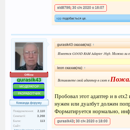
sid8796
;
30 січ 2020 о 16:07
vpp
подобається це.
gurasik43 сказав(ла):
↑
Имеется GOOD RAM Adapter 16gb. Можно ли ег
leon сказав(ла):
↑
Offline
Пожал
gurasik43
Вставляете свой адаптер в слот в
МОДЕРАТОР
РАЗРАБОТЧИК
Пробовал этот адаптер и в etx2
нужен или дуалбут должен попр
Команда форуму
Форматируется нормально, инф
Повідомлення:
2,110
Симпатії:
3,268
Бали:
113
gurasik43
;
30 січ 2020 о 18:00
Сайт: