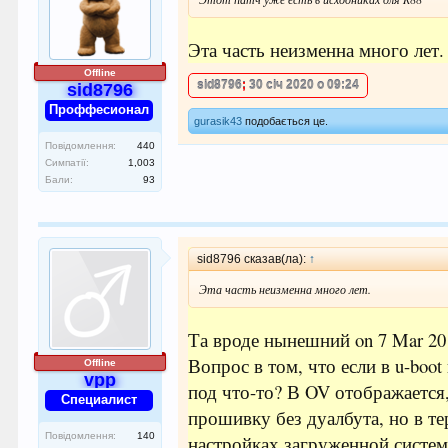
Эта часть неизменна много лет.
Offline
sid8796
;
30 січ 2020 о 09:24
sid8796
Проффесионал
gurasik43
подобається це.
Повідомлення:
440
Симпатії:
1,003
Бали:
93
sid8796 сказав(ла):
↑
Эта часть неизменна много лет.
Та вроде нынешний on 7 Mar 20
Вопрос в том, что если в u-boo
Offline
vpp
под что-то? В OV отображается, 
Специалист
прошивку без дуалбута, но в те
Повідомлення:
140
настройках загруженной систем