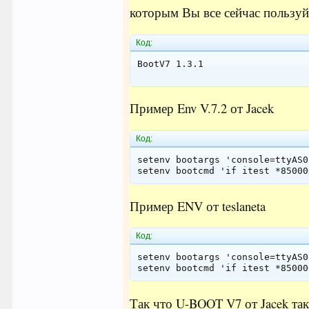
которым Вы все сейчас пользуйт
Код:
BootV7 1.3.1
Пример Env V.7.2 от Jacek
Код:
setenv bootargs 'console=ttyAS0
setenv bootcmd 'if itest *85000
Пример ENV от teslaneta
Код:
setenv bootargs 'console=ttyAS0
Так что U-BOOT V7 от Jacek так