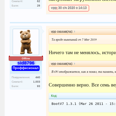
Симпатії:
62
Бали:
28
vpp
;
30 січ 2020 о 14:13
vpp сказав(ла):
↑
Та вроде нынешний on 7 Mar 2019
Ничего там не менялось, истор
Offline
sid8796
vpp сказав(ла):
↑
Проффесионал
В OV отображается, как я понял, та память, к
Повідомлення:
440
Симпатії:
1,003
Совершенно верно. Все семь верс
Бали:
93
Код:
BootV7 1.3.1 (Mar 26 2011 - 15: