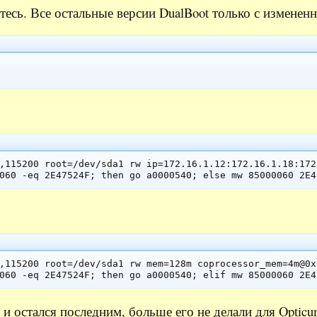
есь. Все остальные версии DualBoot только с измененн
,115200 root=/dev/sda1 rw ip=172.16.1.12:172.16.1.18:172
060 -eq 2E47524F; then go a0000540; else mw 85000060 2E4
,115200 root=/dev/sda1 rw mem=128m coprocessor_mem=4m@0x
 и остался последним, больше его не делали для Opticu