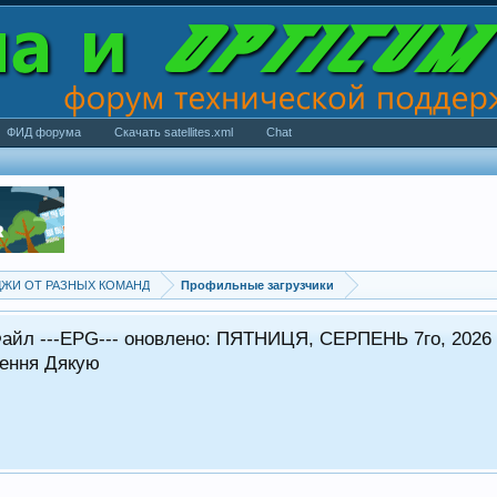
ФИД форума
Скачать satellites.xml
Chat
ИМИДЖИ ОТ РАЗНЫХ КОМАНД
Профильные загрузчики
айл ---EPG--- оновлено: ПЯТНИЦЯ, СЕРПЕНЬ 7го, 2026
рення Дякую