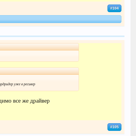
#104
ардридер уже в ресивер
идимо все же драйвер
#105