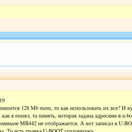
19
t пишется 128 Mb mem, то как использовать их все? И 
как я понял, та память, которая задана адресами в u-bo
рминале MB442 не отображается. А вот записал в U-BOO
ы. То есть правка U-BOOT сохранилась.