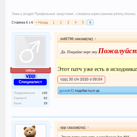
Тема у розділі '
Профильные загрузчики
', створена користувачем
johnny.shuravi
Сторінка 6 з 6
< Назад
1
2
3
4
5
6
sid8796 сказав(ла):
↑
Пожалуйста
Да. Покрайне мере эту
Этот патч уже есть в исходника
Offline
vpp
vpp
;
30 січ 2020 о 09:04
Специалист
gurasik43
подобається це.
Повідомлення:
140
Симпатії:
62
Бали:
28
vpp сказав(ла):
↑
Этот патч уже есть в исходниках для R88