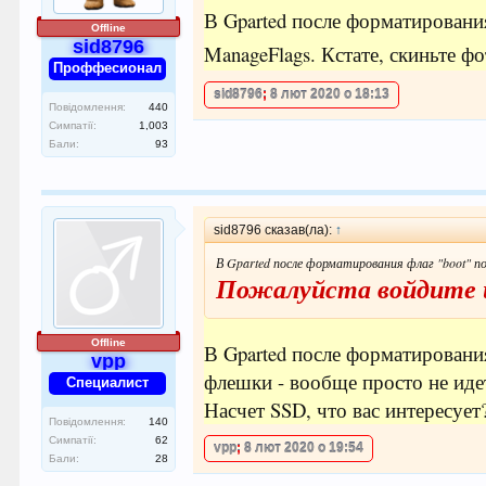
В Gparted после форматировани
Offline
sid8796
ManageFlags. Кстате, скиньте ф
Проффесионал
sid8796
;
8 лют 2020 о 18:13
Повідомлення:
440
Симпатії:
1,003
Бали:
93
sid8796 сказав(ла):
↑
В Gparted после форматирования флаг "boot" п
Пожалуйста войдите 
Offline
В Gparted после форматирования 
vpp
флешки - вообще просто не иде
Специалист
Насчет SSD, что вас интересует
Повідомлення:
140
Симпатії:
62
vpp
;
8 лют 2020 о 19:54
Бали:
28