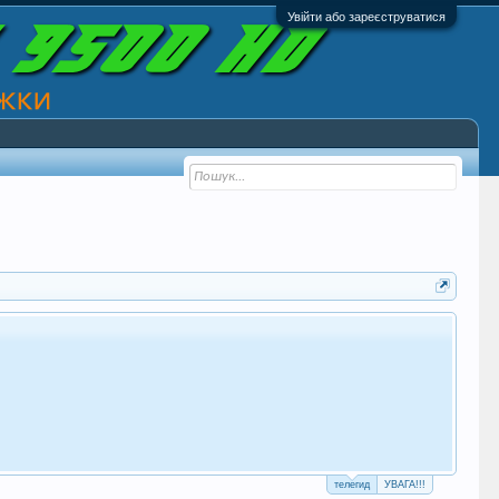
Увійти або зареєструватися
телегид
УВАГА!!!