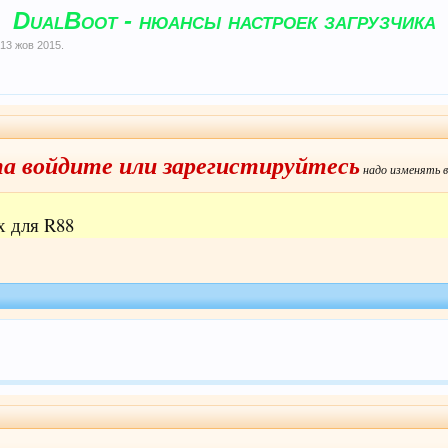
DualBoot - нюансы настроек загрузчика
,
13 жов 2015
.
 войдите или зарегистируйтесь
надо изменять в
х для R88