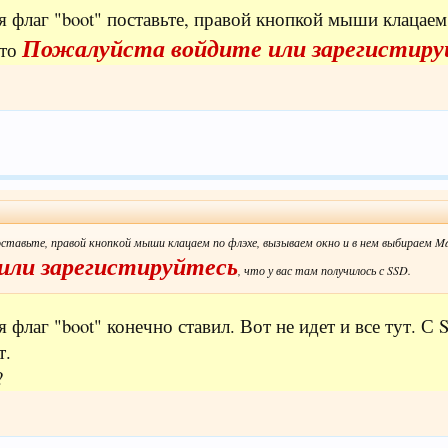
я флаг "boot" поставьте, правой кнопкой мыши клацае
Пожалуйста войдите или зарегистиру
ото
оставьте, правой кнопкой мыши клацаем по флэхе, вызываем окно и в нем выбираем 
или зарегистируйтесь
, что у вас там получилось с SSD.
флаг "boot" конечно ставил. Вот не идет и все тут. С 
т.
?