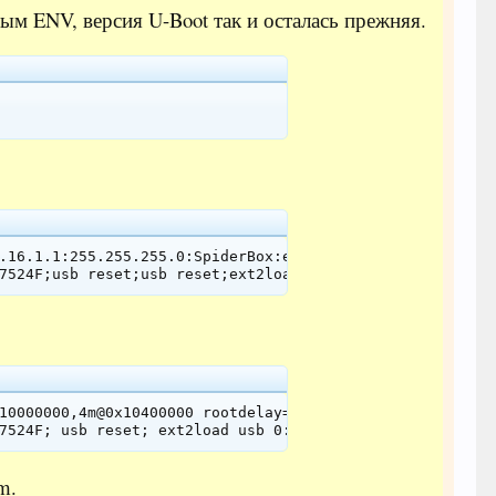
ым ENV, версия U-Boot так и осталась прежняя.
.16.1.1:255.255.255.0:SpiderBox:eth0:eek:ff bigphysarea=
7524F;usb reset;usb reset;ext2load usb 0:1 a5000000 /boo
10000000,4m@0x10400000 rootdelay=7 nwhwconf=device:eth0,
m.