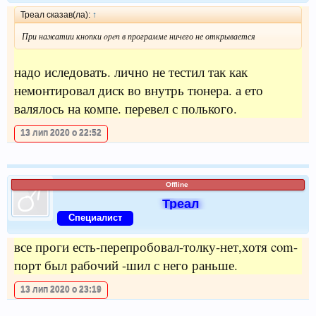
Треал сказав(ла):
↑
При нажатии кнопки open в программе ничего не открывается
надо иследовать. лично не тестил так как
немонтировал диск во внутрь тюнера. а ето
валялось на компе. перевел с полького.
13 лип 2020 о 22:52
Offline
Треал
Специалист
все проги есть-перепробовал-толку-нет,хотя com-
порт был рабочий -шил с него раньше.
13 лип 2020 о 23:19