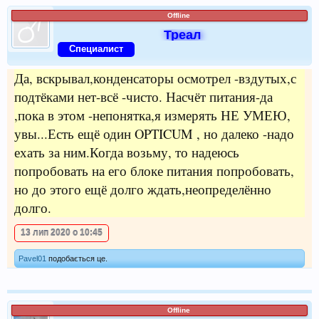
Offline
Треал
Специалист
Да, вскрывал,конденсаторы осмотрел -вздутых,с
подтёками нет-всё -чисто. Насчёт питания-да
,пока в этом -непонятка,я измерять НЕ УМЕЮ,
увы...Есть ещё один OPTICUM , но далеко -надо
ехать за ним.Когда возьму, то надеюсь
попробовать на его блоке питания попробовать,
но до этого ещё долго ждать,неопределённо
долго.
13 лип 2020 о 10:45
Pavel01
подобається це.
Offline