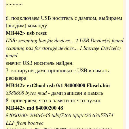
............
6. подключаем USB носитель с дампом, выбираем
(вводим) команду:
MB442> usb reset
USB: scanning bus for devices... 2 USB Device(s) found
scanning bus for storage devices... 1 Storage Device(s)
found
значит USB носитель найден.
7. копируем дамп прошивки с USB в память
ресивера
MB442> ext2load usb 0:1 84000000 Flasch.bin
8388608 bytes read
- дамп записан в память
8. проверяем, что в памяти то что нужно
MB442> md 84000200 48
84000200: 20464c45 6d6f7266 6f6f6220 63657674
ELF from bootvec