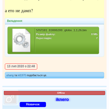
а ето не дамп?
Вкладення:
STi7101_03000200_globo_1.1.26.bin
Розмір файлу:
8 МБ
Переглядів:
7
13 лип 2020 о 22:48
uhang
та
kil1970
подобається це.
Offline
iknero
Новичок