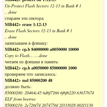
Un-Protect Flash Sectors 12-13 in Bank # 1
.. done
стираем эти сектора:
MB442> erase 1:12-13
Erase Flash Sectors 12-13 in Bank # 1
.. done
записываем в флешку:
MB442> cp.b 84000000 a0050000 10000
Copy to Flash... ....done
читаем из флешки в память:
MB442> cp.b a0050000 85000000 1000
проверяем что записалось:
MB442> md 85000200 48
должно быть:
85000200: 20464c45 6d6f7266 6f6f6220 63657674
ELF from bootvec
85000210: 2e726f74 2074756f 2f333028 002f3130