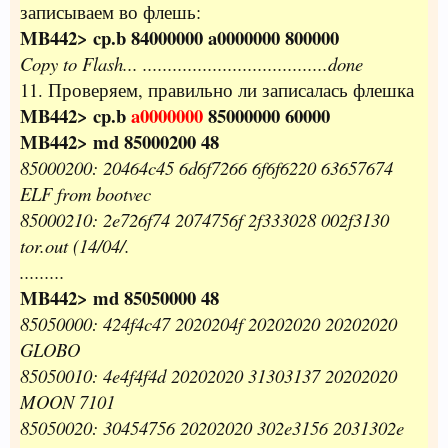
записываем во флешь:
MB442> cp.b 84000000 a0000000 800000
Copy to Flash... .....................................done
11. Проверяем, правильно ли записалась флешка
MB442> cp.b
a0000000
85000000 60000
MB442> md 85000200 48
85000200: 20464c45 6d6f7266 6f6f6220 63657674
ELF from bootvec
85000210: 2e726f74 2074756f 2f333028 002f3130
tor.out (14/04/.
.........
MB442> md 85050000 48
85050000: 424f4c47 2020204f 20202020 20202020
GLOBO
85050010: 4e4f4f4d 20202020 31303137 20202020
MOON 7101
85050020: 30454756 20202020 302e3156 2031302e