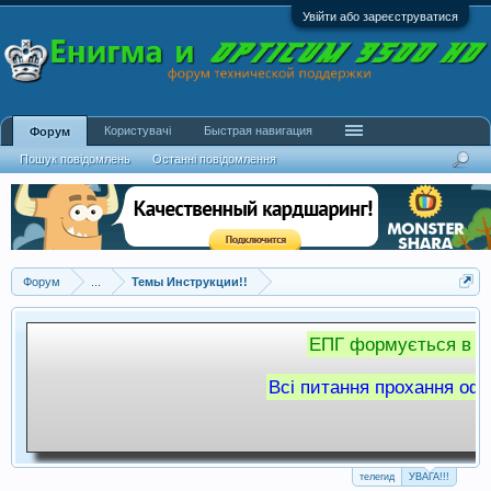
Увійти або зареєструватися
Користувачі
Быстрая навигация
Форум
Пошук повідомлень
Останні повідомлення
Форум
...
Темы Инструкции!!
ЕПГ формується в с
Всі питання прохання оф
телегид
УВАГА!!!