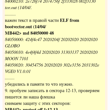
84000210: 2e726f74 2074756f 2f333028 002f3130
tor.out (14/04/.
.........
ELF from
важен текст в правой части
bootvector.out (14/04/
MB442> md 84050000 48
84050000: 424f4c47 2020204f 20202020 20202020
GLOBO
84050010: 4e4f4f4d 20202020 31303137 20202020
MOON 7101
84050020: 30454756 20202020 302e3156 2031302e
VGE0 V1.0.01
........
убедились в памяти то что нужно.
9. пробуем записать в сектора 12-13, проверяем
пишется ли наша флешка
снимаем защиту с этих секторов:
MB442> protect off 1:12-13