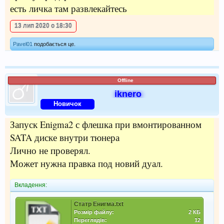
есть личка там развлекайтесь
13 лип 2020 о 18:30
Pavel01
подобається це.
Offline
iknero
Новичок
Запуск Enigma2 с флешка при вмонтированном
SATA диске внутри тюнера
Лично не проверял.
Может нужна правка под новий дуал.
Вкладення:
Статр Енигма.txt
Розмір файлу:
2 КБ
Переглядів:
12