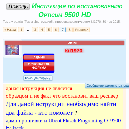
Инструкция по востановлению
Помощь
Opticum 9500 HD
Тема у розділі '
Темы Инструкции!!
', створена користувачем
kil1970
,
30 чер 2015
.
< Назад
1
←
3
4
5
6
7
8
Уперед >
Offline
kil1970
АДМИН
ОСНОВАТЕЛЬ
ФОРУМА
Команда форуму
Сообщение администратора
даная иструкция не является
образцом и не факт что востановит ваш ресивер
Для даной иструкции необходимо найти
два файла - кто поможет
?
дамп прошивки и Uboot Flasch Programing O_9500
by Jacek