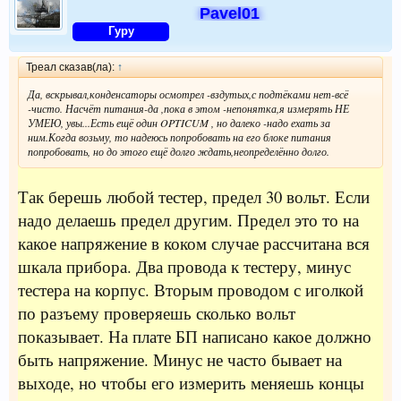
Pavel01
Гуру
Треал сказав(ла):
↑
Да, вскрывал,конденсаторы осмотрел -вздутых,с подтёками нет-всё
-чисто. Насчёт питания-да ,пока в этом -непонятка,я измерять НЕ
УМЕЮ, увы...Есть ещё один OPTICUM , но далеко -надо ехать за
ним.Когда возьму, то надеюсь попробовать на его блоке питания
попробовать, но до этого ещё долго ждать,неопределённо долго.
Так берешь любой тестер, предел 30 вольт. Если
надо делаешь предел другим. Предел это то на
какое напряжение в коком случае рассчитана вся
шкала прибора. Два провода к тестеру, минус
тестера на корпус. Вторым проводом с иголкой
по разъему проверяешь сколько вольт
показывает. На плате БП написано какое должно
быть напряжение. Минус не часто бывает на
выходе, но чтобы его измерить меняешь концы