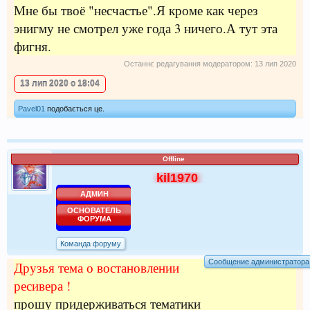
Мне бы твоё "несчастье".Я кроме как через
энигму не смотрел уже года 3 ничего.А тут эта
фигня.
Останнє редагування модератором:
13 лип 2020
13 лип 2020 о 18:04
Pavel01
подобається це.
Offline
kil1970
АДМИН
ОСНОВАТЕЛЬ
ФОРУМА
Команда форуму
Сообщение администратора
Друзья тема о востановлении
ресивера !
прошу придерживаться тематики