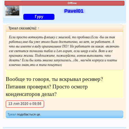
Offline
Pavel01
Гуру
Треал сказав(ла):
↑
Если просто воткнуть флешку с энигмой, то пробовал.Если -бы он так
работал,мне-бы уже этого было достаточно, но нет, не работает. А
что вы имеете в виду оригинальное ПО? Не работает он никак -включаю-
еле светится точками табло и Lan горит, если шнур в нём. Вот и все
признаки жизни. Подскажите, пожалуйста, готов выполнять -что
делать? Если бы хоть энигма запускалась...(да , насчёт корпуса и платы
конечно знаю,это я типа пошутил)
Вообще то говоря, ты вскрывал ресивер?
Питания проверял? Просто осмотр
конденсаторов делал?
13 лип 2020 о 09:56
Треал
подобається це.