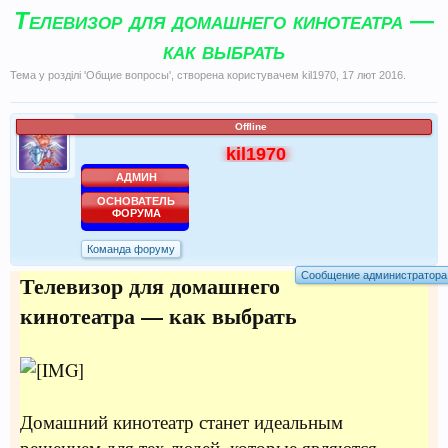
Телевизор для домашнего кинотеатра —
как выбрать
Тема у розділі '
Общие вопросы
', створена користувачем
kil1970
,
17 лют 2016
.
Offline
kil1970
АДМИН
ОСНОВАТЕЛЬ
ФОРУМА
Команда форуму
Телевизор для домашнего
Сообщение администратора
кинотеатра — как выбрать
Домашний кинотеатр станет идеальным
решением для тех людей, которые являются