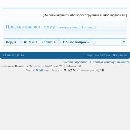
(Ви повинні увійти або зареєструватися, щоб відповісти.)
Просматривают тему
(Пользователей: 0, Гостей: 0)
Форум
IPTV и OTT сервисы
Общие вопросы
Ukrainian (UA)
Зворотній зв'язок
Допомога
Умови і правила
Політика конфіденційності
Forum software by XenForo™ ©2010-2021 XenForo Ltd.
Час:
0.0826 сек.
Пам'ять:
9.022 МБ
Запитів до БД:
36