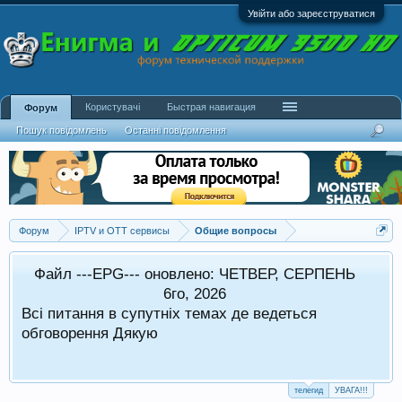
Увійти або зареєструватися
Користувачі
Быстрая навигация
Форум
Пошук повідомлень
Останні повідомлення
Форум
IPTV и OTT сервисы
Общие вопросы
Файл ---EPG--- оновлено: ЧЕТВЕР, СЕРПЕНЬ
в стандартному режимі.
6го, 2026
Всі питання в супутніх темах де ведеться
 оформляти в супутніх темах
обговорення Дякую
телегид
УВАГА!!!