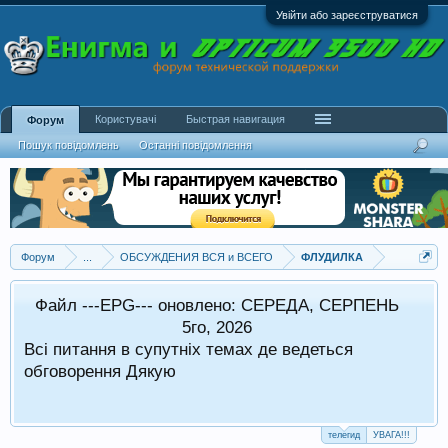
Увійти або зареєструватися
Користувачі
Быстрая навигация
Форум
Пошук повідомлень
Останні повідомлення
Форум
...
ОБСУЖДЕНИЯ ВСЯ и ВСЕГО
ФЛУДИЛКА
Файл ---EPG--- оновлено: СЕРЕДА, СЕРПЕНЬ
в стандартному режимі.
5го, 2026
Всі питання в супутніх темах де ведеться
 оформляти в супутніх темах
обговорення Дякую
телегид
УВАГА!!!