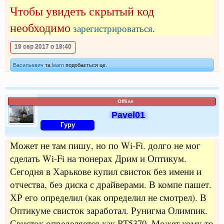
Чтобы увидеть скрытый код
необходимо
зарегистрироваться
.
19 сер 2017 о 19:40
Васильевич
та
learn
подобається це.
Offline
Pavel01
Гуру
Может не там пишу, но по Wi-Fi. долго не мог
сделать Wi-Fi на тюнерах Дрим и Оптикум.
Сегодня в Харькове купил свисток без имени и
отчества, без диска с драйверами. В компе пашет.
ХР его определил (как определил не смотрел). В
Оптикуме свисток заработал. Рунигма Олимпик.
Свисток определяется как RT5370. Может кому то