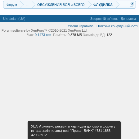
Форум
...
ОБСУЖДЕНИЯ ВСЯ и ВСЕГО
ФЛУДИЛКА
Ukrainian (UA)
Зворотній зв'язок
Допомога
Умови і правила
Політика конфіденційності
Forum software by XenForo™ ©2010-2021 XenForo Ltd.
Час:
0.1473 сек.
Пам'ять:
9.378 МБ
Запитів до БД:
122
УВАГА змінено реквізити карти для допомоги форуму
(стара закінчилась) нові "Приват БАНК" 4731 1856
4293 3912