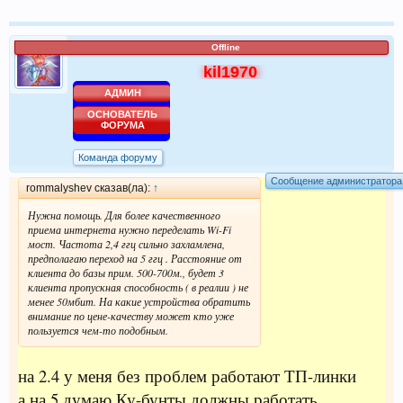
Offline
kil1970
АДМИН
ОСНОВАТЕЛЬ
ФОРУМА
Команда форуму
Сообщение администратора
rommalyshev сказав(ла):
↑
Нужна помощь. Для более качественного
приема интернета нужно переделать Wi-Fi
мост. Частота 2,4 ггц сильно захламлена,
предполагаю переход на 5 ггц . Расстояние от
клиента до базы прим. 500-700м., будет 3
клиента пропускная способность ( в реалии ) не
менее 50мбит. На какие устройства обратить
внимание по цене-качеству может кто уже
пользуется чем-то подобным.
на 2.4 у меня без проблем работают ТП-линки
а на 5 думаю Ку-бунты должны работать.