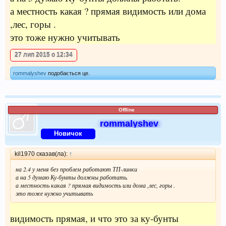
а местность какая ? прямая видимость или дома
,лес, горы .
это тоже нужно учитывать
27 лип 2015 о 12:34
rommalyshev
подобається це.
Offline
rommalyshev
Новичок
kil1970 сказав(ла):
↑
на 2.4 у меня без проблем работают ТП-линки
а на 5 думаю Ку-бунты должны работать.
а местность какая ? прямая видимость или дома ,лес, горы .
это тоже нужно учитывать
видимость прямая, и что это за ку-бунты