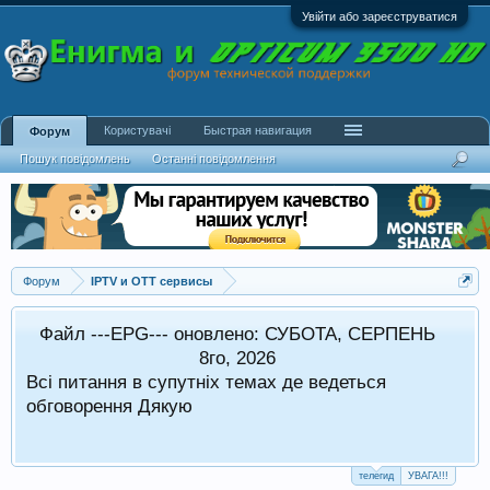
Увійти або зареєструватися
Користувачі
Быстрая навигация
Форум
Пошук повідомлень
Останні повідомлення
Форум
IPTV и OTT сервисы
Файл ---EPG--- оновлено: СУБОТА, СЕРПЕНЬ
в стандартному режимі.
8го, 2026
Всі питання в супутніх темах де ведеться
 оформляти в супутніх темах
обговорення Дякую
телегид
УВАГА!!!