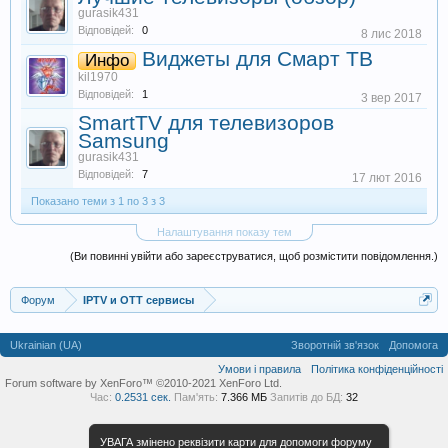
gurasik431
Відповідей:
0
8 лис 2018
Виджеты для Смарт ТВ
Инфо
kil1970
Відповідей:
1
3 вер 2017
SmartTV для телевизоров
Samsung
gurasik431
Відповідей:
7
17 лют 2016
Показано теми з 1 по 3 з 3
Налаштування показу тем
(Ви повинні увійти або зареєструватися, щоб розмістити повідомлення.)
Форум
IPTV и OTT сервисы
Ukrainian (UA)
Зворотній зв'язок
Допомога
Умови і правила
Політика конфіденційності
Forum software by XenForo™ ©2010-2021 XenForo Ltd.
Час:
0.2531 сек.
Пам'ять:
7.366 МБ
Запитів до БД:
32
УВАГА змінено реквізити карти для допомоги форуму