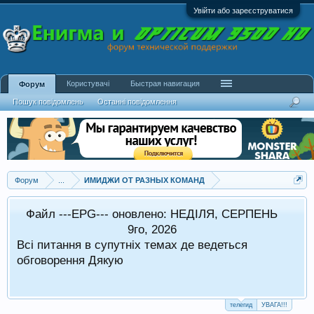
Увійти або зареєструватися
Користувачі
Быстрая навигация
Форум
Пошук повідомлень
Останні повідомлення
Форум
...
ИМИДЖИ ОТ РАЗНЫХ КОМАНД
Файл ---EPG--- оновлено: НЕДІЛЯ, СЕРПЕНЬ
в стандартному режимі.
9го, 2026
Всі питання в супутніх темах де ведеться
 оформляти в супутніх темах
обговорення Дякую
телегид
УВАГА!!!