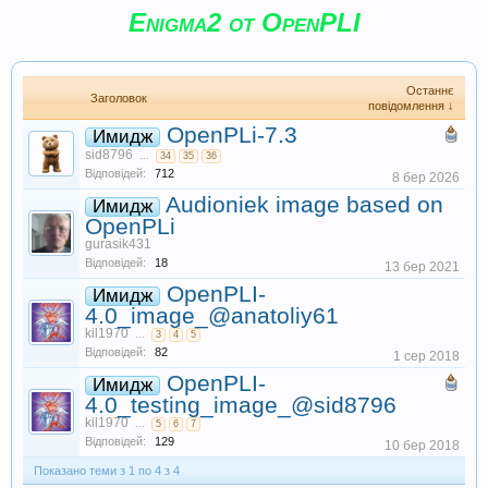
Enigma2 от OpenPLI
Останнє
Заголовок
повідомлення ↓
OpenPLi-7.3
Имидж
sid8796
...
34
35
36
Відповідей:
712
8 бер 2026
Audioniek image based on
Имидж
OpenPLi
gurasik431
Відповідей:
18
13 бер 2021
OpenPLI-
Имидж
4.0_image_@anatoliy61
kil1970
...
3
4
5
Відповідей:
82
1 сер 2018
OpenPLI-
Имидж
4.0_testing_image_@sid8796
kil1970
...
5
6
7
Відповідей:
129
10 бер 2018
Показано теми з 1 по 4 з 4