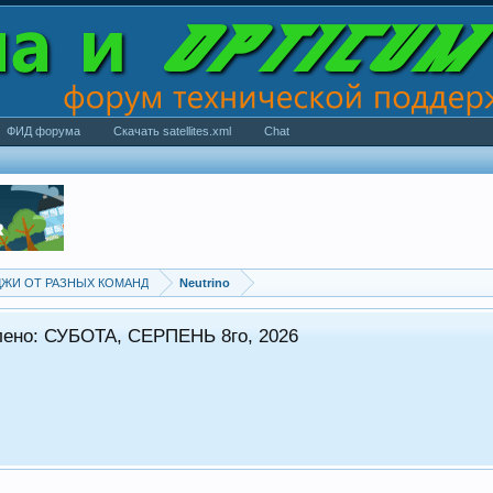
ФИД форума
Скачать satellites.xml
Chat
ИМИДЖИ ОТ РАЗНЫХ КОМАНД
Neutrino
ЕПГ формується в стандартному режимі.
Всі питання прохання оформляти в супутніх темах