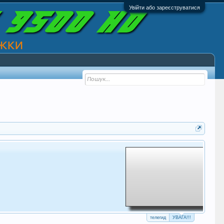
Увійти або зареєструватися
телегид
УВАГА!!!