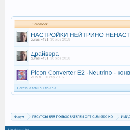
Заголовок
НАСТРОЙКИ НЕЙТРИНО НЕНАС
gurasik431
,
30 жов 2018
Драйвера
gurasik431
,
30 жов 2018
Picon Converter E2 -Neutrino - ко
kil1970
,
10 сер 2016
Показано теми з 1 по 3 з 3
Форум
РЕСУРСЫ ДЛЯ ПОЛЬЗОВАТЕЛЕЙ OPTICUM 9500 HD
Ukrainian (UA)