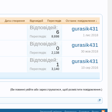
Дата створення
Відповідей
Переглядів
Останнє повідомлення ↓
Відповідей:
gurasik431
6
1 лис 2018
Переглядів:
8,698
Відповідей:
gurasik431
0
30 жов 2018
Переглядів:
2,138
Відповідей:
gurasik431
1
10 сер 2016
Переглядів:
3,140
(Ви повинні увійти або зареєструватися, щоб розмістити повідомлення.)
Зворотній зв'язок
Допомога
Головна
Вгору