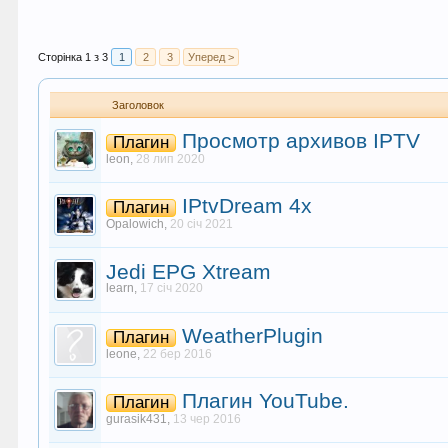
Сторінка 1 з 3
1
2
3
Уперед >
Заголовок
Просмотр архивов IPTV
Плагин
leon
,
28 лип 2020
IPtvDream 4x
Плагин
Opalowich
,
20 січ 2021
Jedi EPG Xtream
learn
,
17 січ 2020
WeatherPlugin
Плагин
leone
,
22 бер 2016
Плагин YouTube.
Плагин
gurasik431
,
13 чер 2016