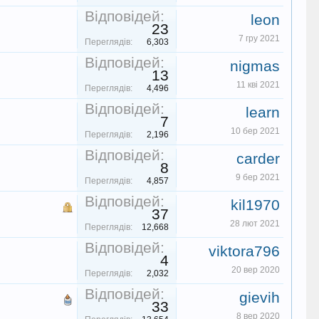
Відповідей:
leon
23
7 гру 2021
Переглядів:
6,303
Відповідей:
nigmas
13
11 кві 2021
Переглядів:
4,496
Відповідей:
learn
7
10 бер 2021
Переглядів:
2,196
Відповідей:
carder
8
9 бер 2021
Переглядів:
4,857
Відповідей:
kil1970
37
28 лют 2021
Переглядів:
12,668
Відповідей:
viktora796
4
20 вер 2020
Переглядів:
2,032
Відповідей:
gievih
33
8 вер 2020