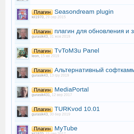
Seasondream plugin
Плагин
kil1970
,
29 сер 2015
плагин для обновления и 
Плагин
gurasik43
,
31 жов 2019
TvToM3u Panel
Плагин
leon
,
15 кві 2019
Альтернативный софткамм
Плагин
gurasik43
,
13 гру 2019
MediaPortal
Плагин
gurasik431
,
12 вер 2017
TURKvod 10.01
Плагин
gurasik43
,
30 бер 2019
MyTube
Плагин
kil1970
,
15 сер 2017