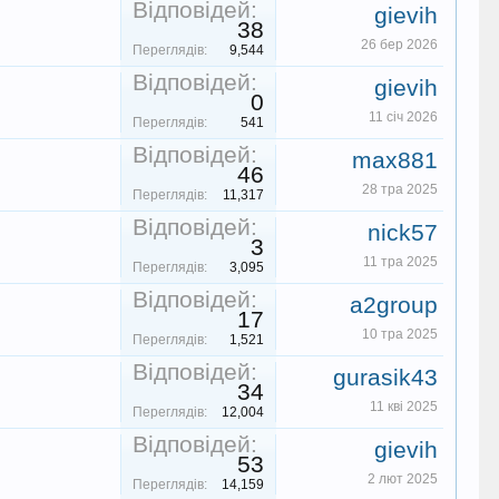
Відповідей:
gievih
38
26 бер 2026
Переглядів:
9,544
Відповідей:
gievih
0
11 січ 2026
Переглядів:
541
Відповідей:
max881
46
28 тра 2025
Переглядів:
11,317
Відповідей:
nick57
3
11 тра 2025
Переглядів:
3,095
Відповідей:
a2group
17
10 тра 2025
Переглядів:
1,521
Відповідей:
gurasik43
34
11 кві 2025
Переглядів:
12,004
Відповідей:
gievih
53
2 лют 2025
Переглядів:
14,159