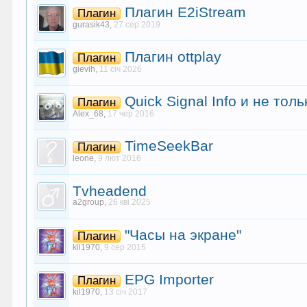
Плагин E2iStream
Плагин
gurasik43
,
27 сер 2019
Плагин ottplay
Плагин
gievih
,
11 січ 2026
Quick Signal Info и не тольк
Плагин
Alex_68
,
17 чер 2016
TimeSeekBar
Плагин
leone
,
9 лют 2016
Tvheadend
a2group
,
26 кві 2025
"Часы на экране"
Плагин
kil1970
,
9 сер 2015
EPG Importer
Плагин
kil1970
,
13 січ 2017