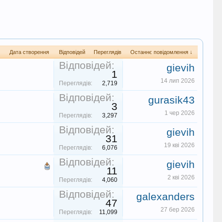
Дата створення
Відповідей
Переглядів
Останнє повідомлення ↓
Відповідей:
gievih
1
14 лип 2026
Переглядів:
2,719
Відповідей:
gurasik43
3
1 чер 2026
Переглядів:
3,297
Відповідей:
gievih
31
19 кві 2026
Переглядів:
6,076
Відповідей:
gievih
11
2 кві 2026
Переглядів:
4,060
Відповідей:
galexanders
47
27 бер 2026
Переглядів:
11,099