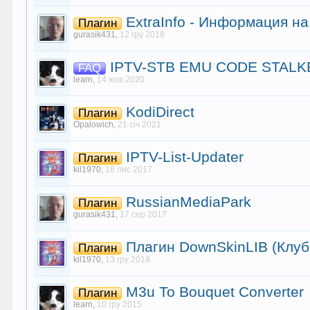
ExtraInfo - Информация на
Плагин
gurasik431
,
12 гру 2018
IPTV-STB EMU CODE STALK
FAQ
learn
,
14 жов 2020
KodiDirect
Плагин
Opalowich
,
21 січ 2021
IPTV-List-Updater
Плагин
kil1970
,
16 лис 2017
RussianMediaPark
Плагин
gurasik431
,
17 сер 2017
Плагин DownSkinLIB (Клуб
Плагин
kil1970
,
13 гру 2018
M3u To Bouquet Converter
Плагин
learn
,
10 гру 2015