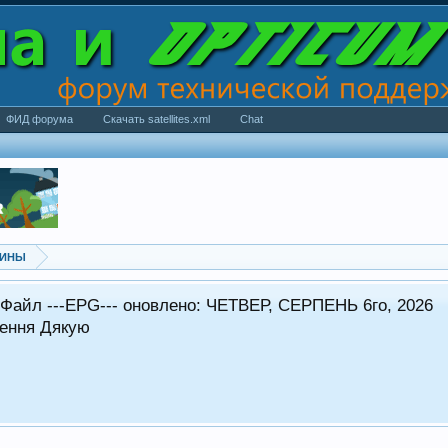
ФИД форума
Скачать satellites.xml
Chat
ГИНЫ
Файл ---EPG--- оновлено: ЧЕТВЕР, СЕРПЕНЬ 6го, 2026
рення Дякую