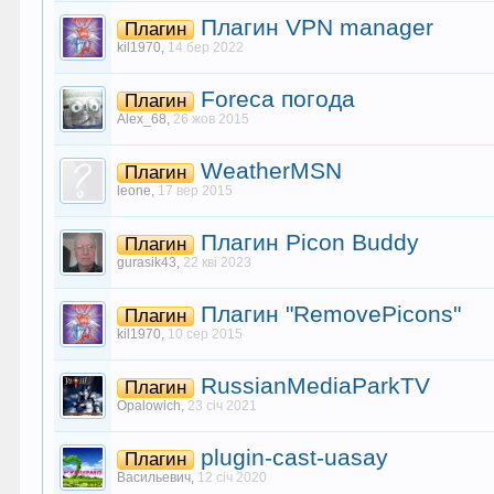
Плагин VPN manager
Плагин
kil1970
,
14 бер 2022
Foreca погода
Плагин
Alex_68
,
26 жов 2015
WeatherMSN
Плагин
leone
,
17 вер 2015
Плагин Picon Buddy
Плагин
gurasik43
,
22 кві 2023
Плагин "RemovePicons"
Плагин
kil1970
,
10 сер 2015
RussianMediaParkTV
Плагин
Opalowich
,
23 січ 2021
plugin-cast-uasay
Плагин
Васильевич
,
12 січ 2020