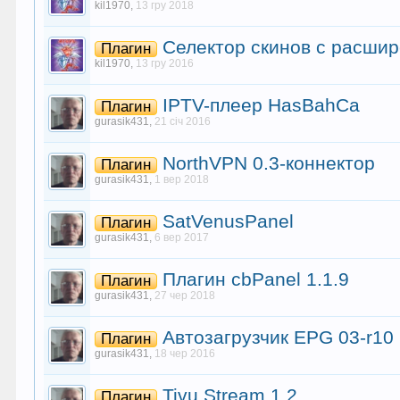
kil1970
,
13 гру 2018
Селектор скинов с расши
Плагин
kil1970
,
13 гру 2016
IPTV-плеер HasBahCa
Плагин
gurasik431
,
21 січ 2016
NorthVPN 0.3-коннектор
Плагин
gurasik431
,
1 вер 2018
SatVenusPanel
Плагин
gurasik431
,
6 вер 2017
Плагин cbPanel 1.1.9
Плагин
gurasik431
,
27 чер 2018
Автозагрузчик EPG 03-r10
Плагин
gurasik431
,
18 чер 2016
Tivu Stream 1.2
Плагин