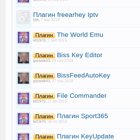
Плагин freearhey Iptv
kyk
,
7 вер 2019
The World Emu
Плагин
kil1970
,
7 лип 2019
Biss Key Editor
Плагин
gurasik43
,
24 тра 2019
BissFeedAutoKey
Плагин
gurasik43
,
27 тра 2019
File Commander
Плагин
kil1970
,
21 кві 2019
Плагин Sport365
Плагин
kil1970
,
30 січ 2019
Плагин KeyUpdate
Плагин