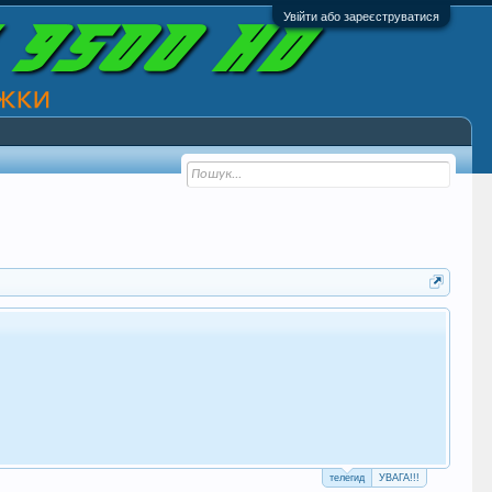
Увійти або зареєструватися
телегид
УВАГА!!!