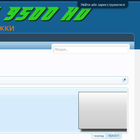
Увійти або зареєструватися
телегид
УВАГА!!!