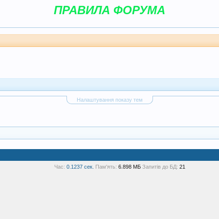
ПРАВИЛА ФОРУМА
Налаштування показу тем
Час:
0.1237 сек.
Пам'ять:
6.898 МБ
Запитів до БД:
21