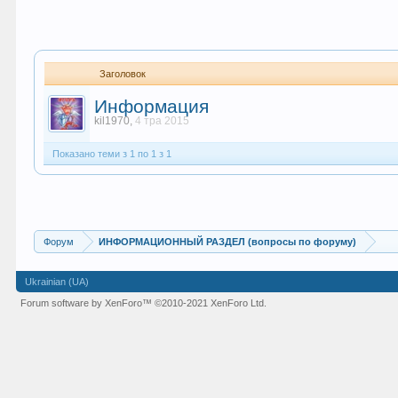
Заголовок
Информация
kil1970
,
4 тра 2015
Показано теми з 1 по 1 з 1
Форум
ИНФОРМАЦИОННЫЙ РАЗДЕЛ (вопросы по форуму)
Ukrainian (UA)
Forum software by XenForo™ ©2010-2021 XenForo Ltd.