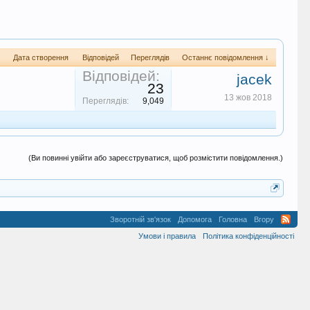
Дата створення
Відповідей
Переглядів
Останнє повідомлення ↓
Відповідей:
jacek
23
13 жов 2018
Переглядів:
9,049
(Ви повинні увійти або зареєструватися, щоб розмістити повідомлення.)
Зворотній зв'язок
Допомога
Головна
Вгору
Умови і правила
Політика конфіденційності