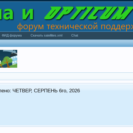
ФИД форума
Скачать satellites.xml
Chat
ЕПГ формується в стандартному режимі.
Всі питання прохання оформляти в супутніх темах