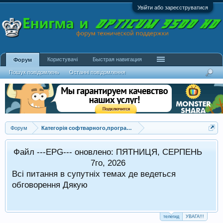
Увійти або зареєструватися
Користувачі
Быстрая навигация
Форум
Пошук повідомлень
Останні повідомлення
Форум
Категорія софтварного,програмного забезпечення
Файл ---EPG--- оновлено: ПЯТНИЦЯ, СЕРПЕНЬ
в стандартному режимі.
7го, 2026
Всі питання в супутніх темах де ведеться
 оформляти в супутніх темах
обговорення Дякую
телегид
УВАГА!!!