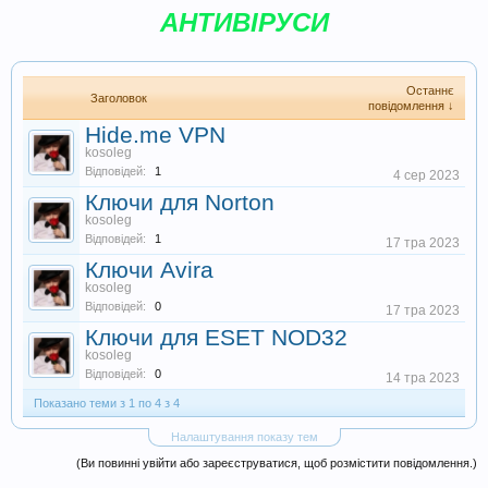
АНТИВІРУСИ
Останнє
Заголовок
повідомлення ↓
Hide.me VPN
kosoleg
Відповідей:
1
4 сер 2023
Ключи для Norton
kosoleg
Відповідей:
1
17 тра 2023
Ключи Avira
kosoleg
Відповідей:
0
17 тра 2023
Ключи для ESET NOD32
kosoleg
Відповідей:
0
14 тра 2023
Показано теми з 1 по 4 з 4
Налаштування показу тем
(Ви повинні увійти або зареєструватися, щоб розмістити повідомлення.)