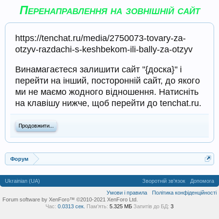
Перенаправлення на зовнішній сайт
https://tenchat.ru/media/2750073-tovary-za-
otzyv-razdachi-s-keshbekom-ili-bally-za-otzyv
Винамагаєтеся залишити сайт "{доска}" і
перейти на інший, посторонній сайт, до якого
ми не маємо жодного відношення. Натисніть
на клавішу нижче, щоб перейти до tenchat.ru.
Продовжити...
Форум
Ukrainian (UA)
Зворотній зв'язок
Допомога
Умови і правила
Політика конфіденційності
Forum software by XenForo™ ©2010-2021 XenForo Ltd.
Час:
0.0313 сек.
Пам'ять:
5.325 МБ
Запитів до БД:
3